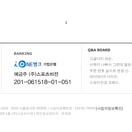
1
·
..
고글다리 파손
·
.
시력이 나빠서 그런데 일반
·
..
주문 번호 실수로 변경 신
·
..
데이데이3 사이즈
·
..
스포티안경 코패드
[사업자정보확인]
판매 : 2020-서울동대문-0939호
|
사업자등록번호 : 210-81-76009
106 1층 (주)스포츠비젼
|
개인정보관리자 : 유재호