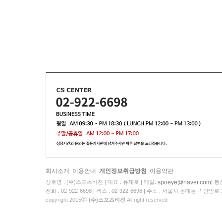
회사소개
이용안내
개인정보취급방침
이용약관
spoeye@naver.com
상호명 : (주)스포츠비젼
|
대표 : 유재호
|
메일:
|
통신
전화 : 02-922-6698
|
팩스 : 02-922-6698
|
주소 : 서울시 동대문구 안암로 
ⓒ
copyright 2015
(주)스포츠비젼
All right reserved