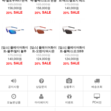
랙-옐로우/NXT변색
랙-블랙/스모크 편광
트-레드/글로시 레드
195,000원
195,000원
175,000원
156,000원
156,000원
140,000원
20%
20%
20%
[딥스] 플레이어화이
[딥스] 플레이어화이
[딥스] 플레이어화이
트-블루/멀티 블루
트-오렌지/퍼시몬
트-블랙/스모크BB
175,000원
155,000원
155,000원
140,000원
124,000원
124,000원
20%
20%
20%
공지사항
상담문의
상품후기
배송조회
오늘본상품
마이페이지
이벤트
PC버전